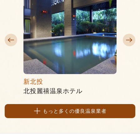
新北投
礁渓
北投麗禧温泉ホテル
ゲマ
もっと多くの優良温泉業者