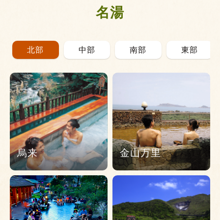
名湯
北部
中部
南部
東部
烏来
金山万里