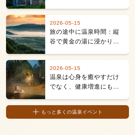
ぐれるひととき
2026-05-15
旅の途中に温泉時間：縦
谷で黄金の湯に浸かり瑞
穂スローライフを体感
2026-05-15
温泉は心身を癒やすだけ
でなく、健康増進にも！
名医・陳家勉医師と提携
し、科学的な「温泉療
もっと多くの温泉イベント
養」をPR