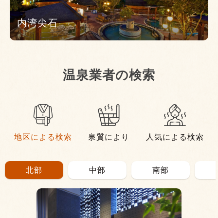
内湾尖石
温泉業者の検索
地区による検索
泉質により
人気による検索
北部
中部
南部