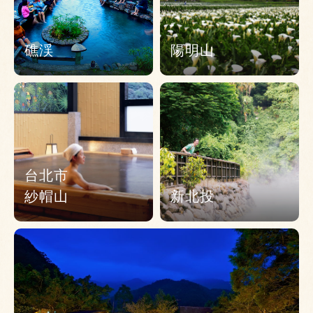
礁渓
陽明山
台北市
紗帽山
新北投