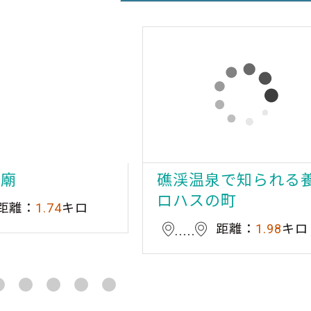
天廟
礁渓温泉で知られる
ロハスの町
距離：
1.74
キロ
距離：
1.98
キロ