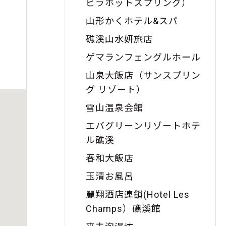
ビラホットスプリング）
山形かくホテル&スパ
礁溪山水妍旅店
ゲマランフェングルホール
山泉大飯店（サンスプリン
グ リゾート）
雪山温泉会館
エバグリーンリゾートホテ
ル礁溪
春和大飯店
玉清お風呂
麗翔酒店連鎖(Hotel Les
Champs）礁溪館