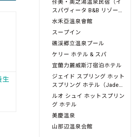
佧美・奧之湯温泉民宿（イ
スパヴィータ B&B リゾート
）
水禾亞溫泉會館
スープイン
礁渓郷立温泉プール
ケリー ホテル & スパ
宜蘭力麗威斯汀宿泊ホテル
ジェイド スプリング ホット
養生
礁渓温泉公園
礁
スプリング ホテル（Jade
距離：
2.09
キロ
Spring Hot Spring Hotel）
ルオ シュイ ホットスプリン
グ ホテル
美慶温泉
山那辺温泉会館