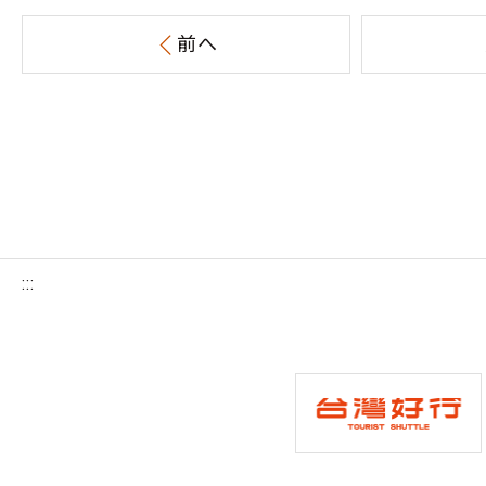
前へ
:::