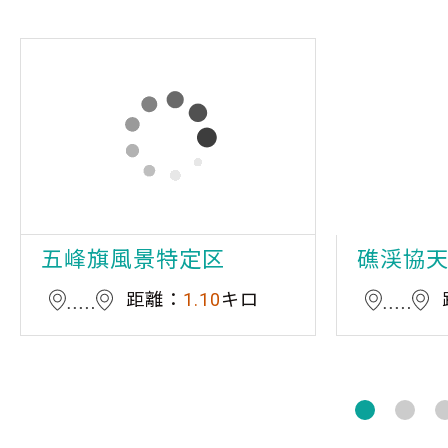
五峰旗風景特定区
礁渓協
距離：
1.10
キロ