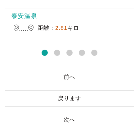
泰安温泉
距離：
2.81
キロ
前へ
戻ります
次へ