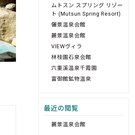
ムトスン スプリング リゾー
ト (Mutsun Spring Resort)
儷景温泉会館
麗景温泉会館
VIEWヴィラ
林桂園石泉会館
六重溪温泉千霞園
富御館鉱物温泉
最近の閲覧
麗景温泉会館