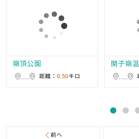
嶺頂公園
関子嶺
距離：
0.50
キロ
前へ