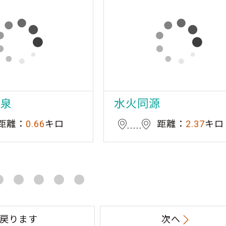
温泉
水火同源
距離：
0.66
キロ
距離：
2.37
キロ
戻ります
次へ