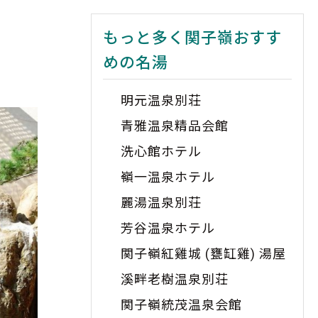
もっと多く関子嶺おすす
めの名湯
明元温泉別荘
青雅温泉精品会館
洗心館ホテル
嶺一温泉ホテル
麗湯温泉別荘
芳谷温泉ホテル
関子嶺紅雞城 (甕缸雞) 湯屋
溪畔老樹温泉別荘
関子嶺統茂温泉会館