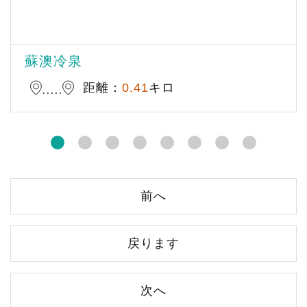
蘇澳冷泉
距離：
0.41
キロ
前へ
戻ります
次へ