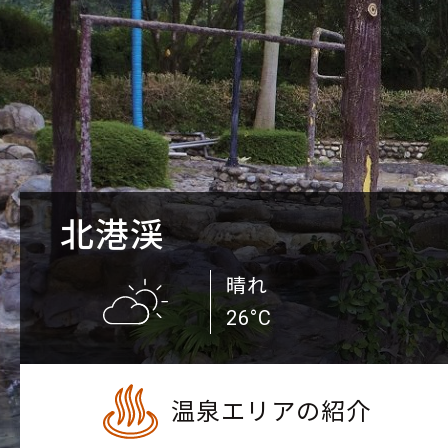
北港渓
晴れ
26°C
温泉エリアの紹介