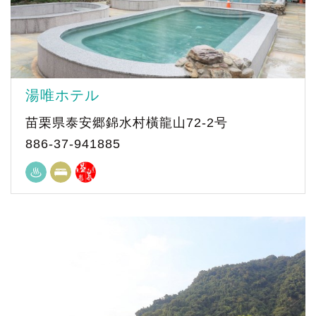
湯唯ホテル
苗栗県泰安郷錦水村橫龍山72-2号
886-37-941885