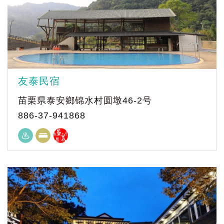
友泰民宿
苗栗県泰安鄉锦水村圆墩46-2号
886-37-941868