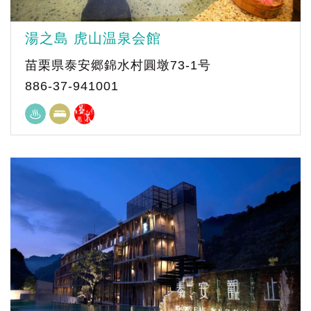
湯之島 虎山温泉会館
苗栗県泰安郷錦水村圓墩73-1号
886-37-941001