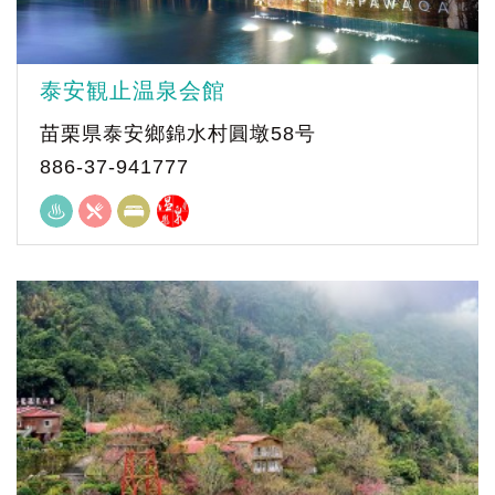
泰安観止温泉会館
苗栗県泰安鄉錦水村圓墩58号
886-37-941777