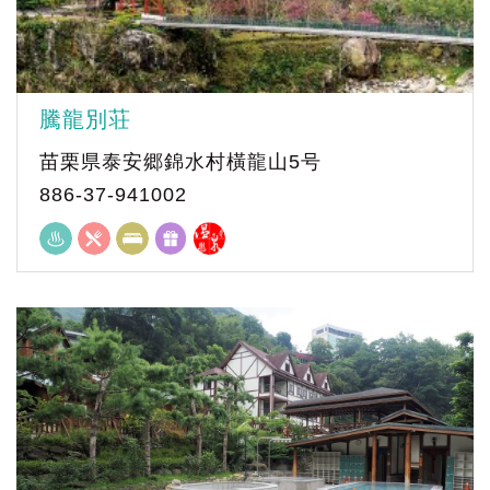
騰龍別荘
苗栗県泰安郷錦水村橫龍山5号
886-37-941002