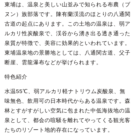
東埔は、温泉と美しい山並みで知られる布農（ブ
ヌン）族部落です。陳有蘭渓流のほとりの八通関
古道の起点にあります。この土地の温泉は、弱ア
ルカリ性炭酸泉で、渓谷から湧き出る透き通った
泉質が特徴で、美容に効果的といわれています。
東埔温泉地の景勝地としては、八通関古道、父子
断崖、雲龍瀑布などが挙げられます。
特色紹介
水温55℃、弱アルカリ軽ナトリウム炭酸泉、無
味無色、飲用可の日本時代からある温泉です。森
林とすがすがしい空気に包まれた中低海抜地の温
泉として、都会の喧騒を離れてやってくる観光客
たちのリゾート地的存在になっています。