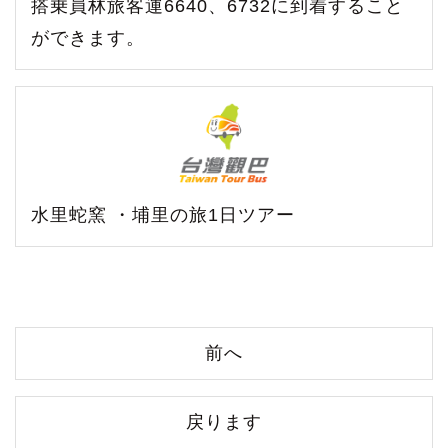
搭乗員林旅客運6640、6732に到着すること
ができます。
水里蛇窯 ・埔里の旅1日ツアー
前へ
戻ります