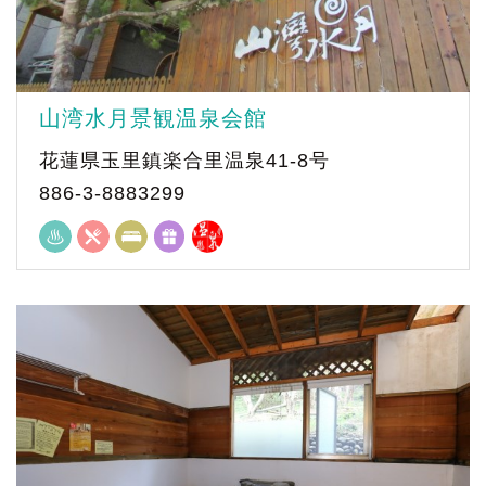
山湾水月景観温泉会館
花蓮県玉里鎮楽合里温泉41-8号
886-3-8883299