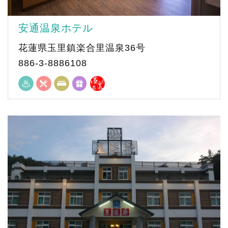
安通温泉ホテル
花蓮県玉里鎮楽合里温泉36号
886-3-8886108