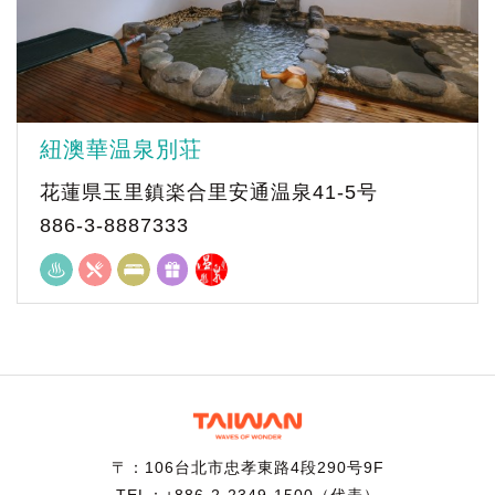
紐澳華温泉別荘
花蓮県玉里鎮楽合里安通温泉41-5号
886-3-8887333
〒：106台北市忠孝東路4段290号9F