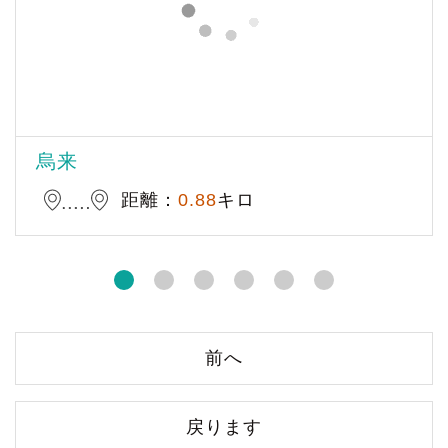
烏来
距離：
0.88
キロ
前へ
戻ります