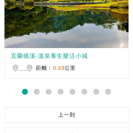
宜蘭礁溪-溫泉養生樂活小城
距離：
0.33
公里
上一則