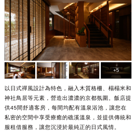
+5
以日式禪風設計為特色，融入木質格柵、榻榻米和
神社鳥居等元素，營造出濃濃的京都氛圍。飯店提
供45間舒適客房，每間均配有溫泉浴池，讓您在
私密的空間中享受療癒的礁溪溫泉，並提供傳統和
服租借服務，讓您沉浸於最純正的日式風情。