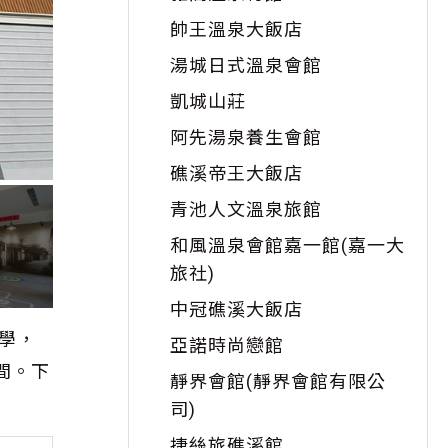
帥王溫泉大飯店
湯城日式溫泉會館
凱城山莊
阿先湯泉養生會館
礁溪帝王大飯店
青池人文溫泉旅館
和風溫泉會館嘉一館(嘉一大
旅社)
中冠礁溪大飯店
學，
亞諾時尚戀館
間。下
靜界會館(靜界會館有限公
司)
捷絲旅礁溪館