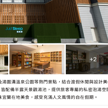
+2
及湯圍溝溫泉公園等熱門景點，結合渡假休閒與設計美
，皆配備半露天景觀湯池，提供旅客專屬的私密泡湯空
味宜蘭在地美食，感受充滿人文風情的自在假期。