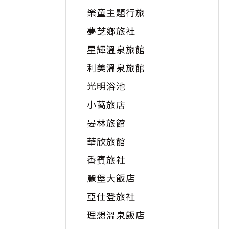
樂童主題行旅
夢芝鄉旅社
星輝溫泉旅館
利美溫泉旅館
光明浴池
小萵旅店
晏林旅館
華欣旅館
香賓旅社
麗堡大飯店
亞仕登旅社
理想溫泉飯店