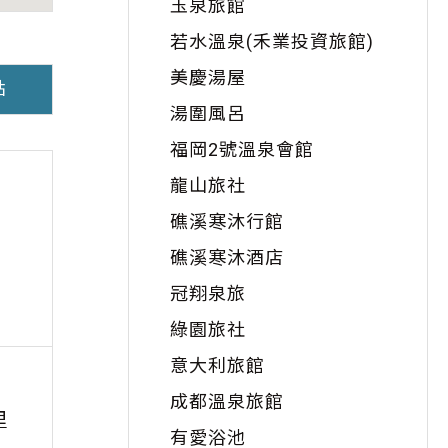
玉泉旅館
若水溫泉(禾業投資旅館)
美慶湯屋
點
湯圍風呂
福岡2號溫泉會館
龍山旅社
礁溪寒沐行館
礁溪寒沐酒店
冠翔泉旅
綠園旅社
意大利旅館
礁溪協天廟
五
成都溫泉旅館
里
距離：
1.19
公里
有愛浴池