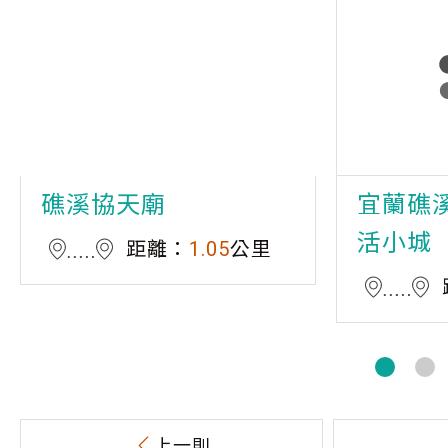
礁溪協天廟
宜蘭礁
活小城
距離：
1.05
公里
上一則