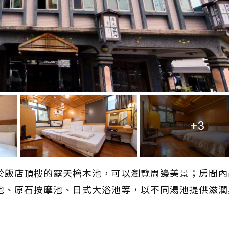
+3
於飯店頂樓的露天檜木池，可以瀏覽周邊美景；房間內
池、原石按摩池、日式大浴池等，以不同湯池提供滋潤