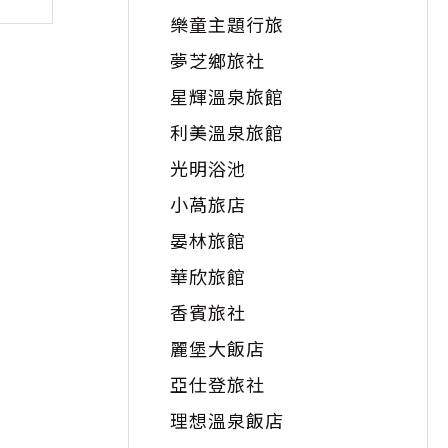
樂童主題行旅
夢芝鄉旅社
星輝溫泉旅館
利美溫泉旅館
光明浴池
小萵旅店
晏林旅館
華欣旅館
香賓旅社
麗堡大飯店
亞仕登旅社
理想溫泉飯店