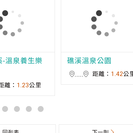
溪-溫泉養生樂
礁溪溫泉公園
距離：
1.42
公
距離：
1.23
公里
回列表
下一則