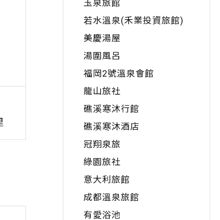
玉泉旅館
若水溫泉(禾業投資旅館)
美慶湯屋
湯圍風呂
福岡2號溫泉會館
龍山旅社
礁溪溫泉
五
礁溪寒沐行館
里
距離：
1.42
公里
礁溪寒沐酒店
冠翔泉旅
綠園旅社
意大利旅館
成都溫泉旅館
有愛浴池