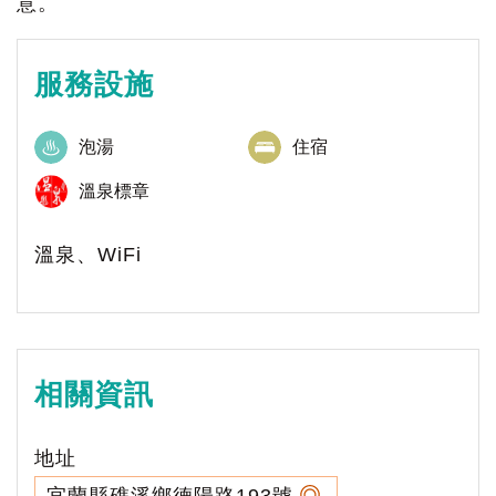
意。
服務設施
泡湯
住宿
溫泉標章
溫泉、WiFi
相關資訊
地址
宜蘭縣礁溪鄉德陽路193號