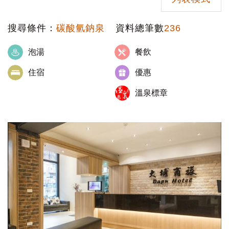
搜尋條件：
碳酸氫鈉泉
資料總筆數
236
泡湯
餐飲
住宿
優惠
溫泉標章