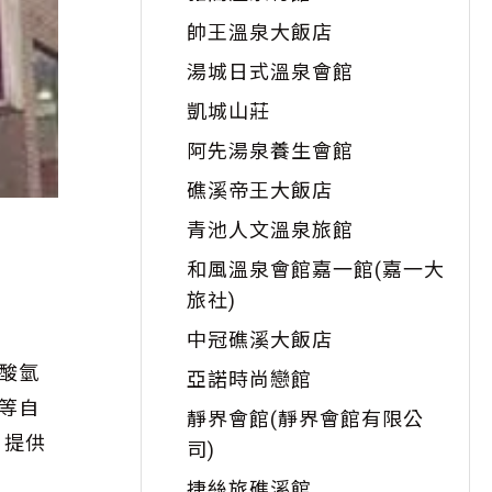
帥王溫泉大飯店
湯城日式溫泉會館
凱城山莊
阿先湯泉養生會館
礁溪帝王大飯店
青池人文溫泉旅館
和風溫泉會館嘉一館(嘉一大
旅社)
中冠礁溪大飯店
酸氫
亞諾時尚戀館
等自
靜界會館(靜界會館有限公
，提供
司)
捷絲旅礁溪館