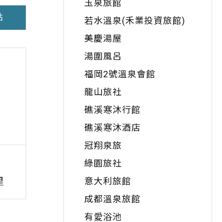
玉泉旅館
點
若水溫泉(禾業投資旅館)
美慶湯屋
湯圍風呂
福岡2號溫泉會館
龍山旅社
礁溪寒沐行館
礁溪寒沐酒店
冠翔泉旅
礁溪協天廟
五
綠園旅社
里
距離：
1.20
公里
意大利旅館
成都溫泉旅館
有愛浴池