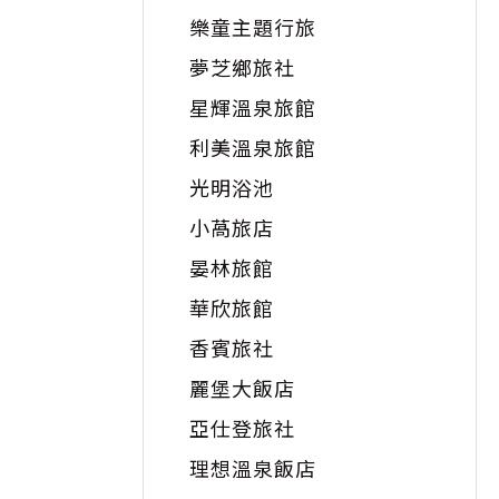
樂童主題行旅
夢芝鄉旅社
星輝溫泉旅館
利美溫泉旅館
光明浴池
小萵旅店
晏林旅館
華欣旅館
香賓旅社
麗堡大飯店
亞仕登旅社
理想溫泉飯店