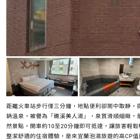
距離火車站步行僅三分鐘，地點便利卻鬧中取靜，
鈉溫泉，被譽為「礁溪美人湯」，泉質滑順細緻，
然景點，開車約10至20分鐘即可抵達，讓旅客輕
整潔舒適的住宿體驗，是來宜蘭泡湯旅遊的高CP值