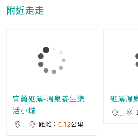
附近走走
宜蘭礁溪-溫泉養生樂
礁溪溫
活小城
距離：
0.12
公里