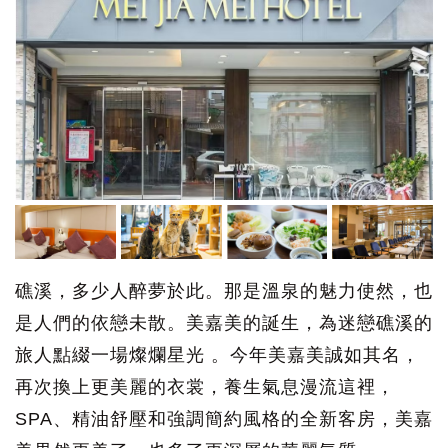
礁溪，多少人醉夢於此。那是溫泉的魅力使然，也
是人們的依戀未散。美嘉美的誕生，為迷戀礁溪的
旅人點綴一場燦爛星光 。今年美嘉美誠如其名，
再次換上更美麗的衣裳，養生氣息漫流這裡，
SPA、精油舒壓和強調簡約風格的全新客房，美嘉