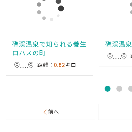
礁渓温泉で知られる養生
礁渓温
ロハスの町
距離：
0.82
キロ
前へ