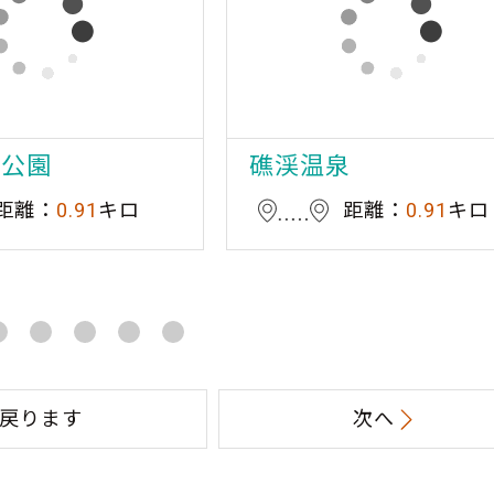
泉公園
礁渓温泉
距離：
0.91
キロ
距離：
0.91
キロ
戻ります
次へ