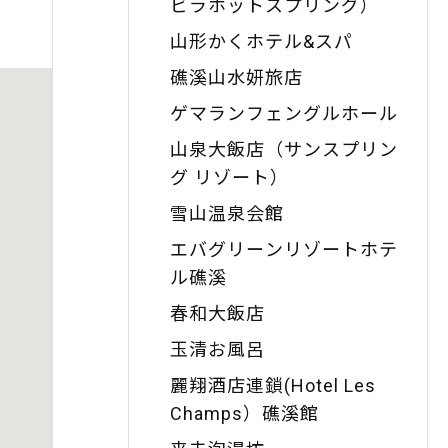
ビラホットスプリング）
山形かくホテル&スパ
礁溪山水妍旅店
ゲマランフェングルホール
山泉大飯店（サンスプリン
グ リゾート）
雪山温泉会館
エバグリーンリゾートホテ
ル礁溪
春和大飯店
玉清お風呂
麗翔酒店連鎖(Hotel Les
Champs）礁溪館