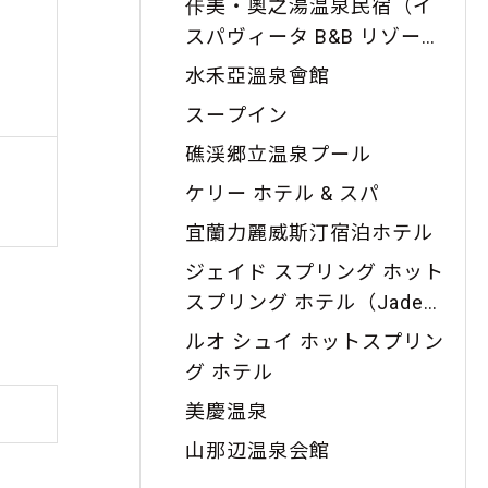
佧美・奧之湯温泉民宿（イ
スパヴィータ B&B リゾート
）
水禾亞溫泉會館
スープイン
礁渓郷立温泉プール
礁渓協天廟
五
ケリー ホテル & スパ
距離：
1.17
キロ
宜蘭力麗威斯汀宿泊ホテル
ジェイド スプリング ホット
スプリング ホテル（Jade
Spring Hot Spring Hotel）
ルオ シュイ ホットスプリン
グ ホテル
美慶温泉
山那辺温泉会館