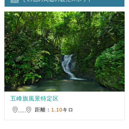
五峰旗風景特定区
距離：
1.10
キロ