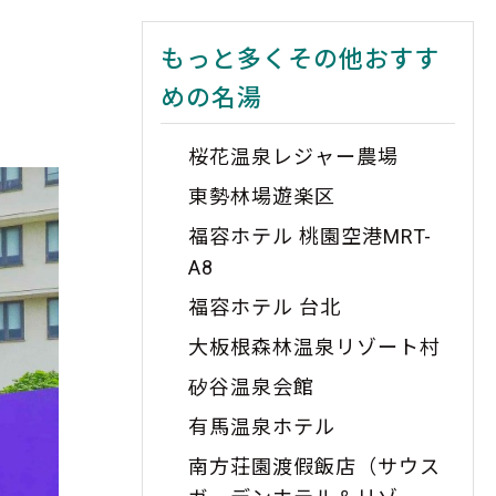
もっと多くその他おすす
めの名湯
桜花温泉レジャー農場
東勢林場遊楽区
福容ホテル 桃園空港MRT-
A8
福容ホテル 台北
大板根森林温泉リゾート村
矽谷温泉会館
有馬温泉ホテル
南方荘園渡假飯店（サウス