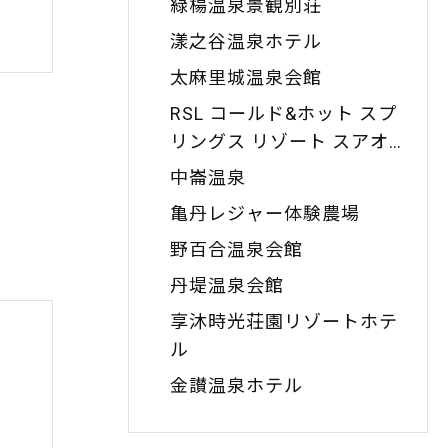
緑楊温泉景観別荘
漾之谷温泉ホテル
太麻里城温泉会館
RSL コールド&ホット スプ
リングス リゾート スアオ
(RSL Cold & Hot Springs
中崙温泉
Resort Suao)
亀丹レジャー体験農場
野百合温泉会館
丹堤温泉会館
享沐時光荘園リゾートホテ
ル
金讃温泉ホテル