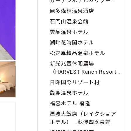
ガーデンホテル＆リゾー
ト）
麗多森林溫泉酒店
石門山温泉会館
雲品温泉ホテル
湖畔花時間ホテル
松之風精品温泉ホテル
新光兆豊休閒農場
（HARVEST Ranch Resort
）
日暉国際リゾート村
馥麗温泉ホテル
福容ホテル 福隆
煙波大飯店（レイクショア
ホテル）－蘇澳四季泉館