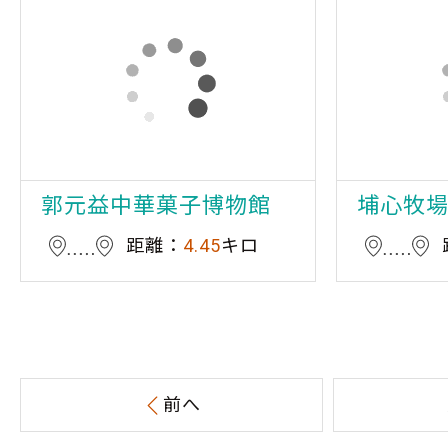
郭元益中華菓子博物館
埔心牧
距離：
4.45
キロ
前へ