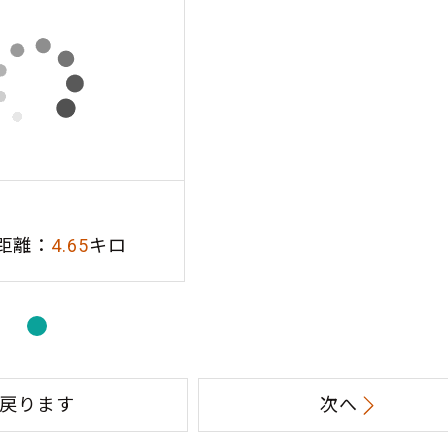
場
距離：
4.65
キロ
戻ります
次へ