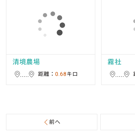
清境農場
霧社
距離：
0.68
キロ
前へ