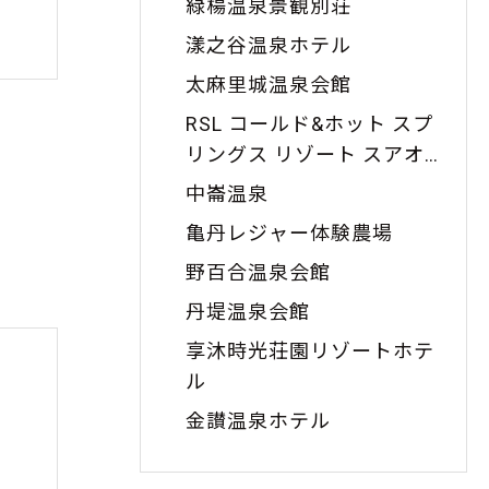
緑楊温泉景観別荘
漾之谷温泉ホテル
太麻里城温泉会館
RSL コールド&ホット スプ
リングス リゾート スアオ
(RSL Cold & Hot Springs
中崙温泉
Resort Suao)
亀丹レジャー体験農場
野百合温泉会館
丹堤温泉会館
享沐時光荘園リゾートホテ
ル
金讃温泉ホテル