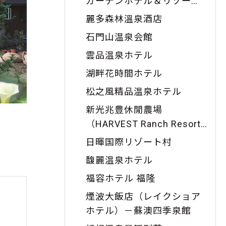
ガーデンホテル＆リゾー
ト）
麗多森林溫泉酒店
石門山温泉会館
雲品温泉ホテル
湖畔花時間ホテル
松之風精品温泉ホテル
新光兆豊休閒農場
（HARVEST Ranch Resort
）
日暉国際リゾート村
馥麗温泉ホテル
福容ホテル 福隆
煙波大飯店（レイクショア
ホテル）－蘇澳四季泉館