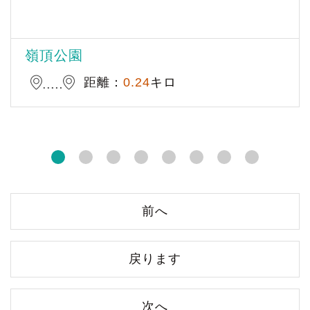
嶺頂公園
距離：
0.24
キロ
前へ
戻ります
次へ