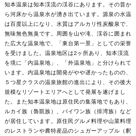
知本温泉は知本渓流の渓谷にあります。その昔か
ら河床から温泉水が湧き出ています。源泉の水温
は百度以上になり、水質はアルカリ性炭酸泉で、
無味無色無臭です。周囲を山や滝、渓谷に囲まれ
た広大な温泉地で、「東台第一景」としての栄誉
を受けました。温泉地区は2ヶ所あり、知本渓流
を境に「内温泉地」、「外温泉地」と分けられて
います。内温泉地は開発がやや遅かったものの、
５つ星クラスの温泉旅館の進出により、その後大
規模なリゾートエリアへとして発展を遂げまし
た。また知本温泉地は原住民の集落地でもあり、
ルカイ族（魯凱族）、パイワン族（排湾族）など
が居住しています。原住民グルメ料理や山菜料理
のレストランや農特産品のシュガーアップル（釈