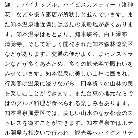
迦）、パイナップル、ハイビスカスティー（洛神
花）などを扱う露店が所狭しと並んでいます。ま
た知本温泉地近隣には必見の景勝地が多くありま
す。知本温泉はもとより、知本峡谷、白玉瀑布、
清覚寺、そして新しく開発された知本森林遊楽区
などがあります。交通の便がよく、またレストラ
ンなどが多くあるため、多くの観光客で賑わいを
みせています。知本温泉は美しい山林に囲まれ、
行楽客は温泉に浸りながら、四季折々の山林の美
を楽しむことができます。また台東の地元ならで
はのグルメ料理が食べられる楽しみもあります。
知本温泉風景区では、美しい山水のなか都会のス
トレスを癒すことができます。知本温泉ではホテ
ル開発も相次いで行われ、観光客へハイクオリテ