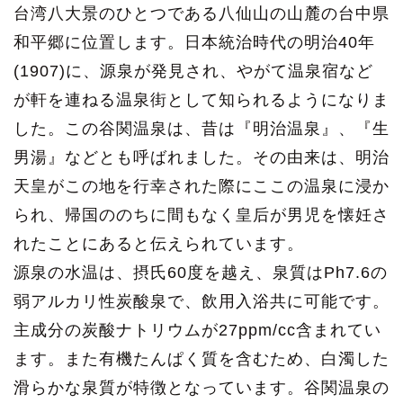
台湾八大景のひとつである八仙山の山麓の台中県
和平郷に位置します。日本統治時代の明治40年
(1907)に、源泉が発見され、やがて温泉宿など
が軒を連ねる温泉街として知られるようになりま
した。この谷関温泉は、昔は『明治温泉』、『生
男湯』などとも呼ばれました。その由来は、明治
天皇がこの地を行幸された際にここの温泉に浸か
られ、帰国ののちに間もなく皇后が男児を懐妊さ
れたことにあると伝えられています。
源泉の水温は、摂氏60度を越え、泉質はPh7.6の
弱アルカリ性炭酸泉で、飲用入浴共に可能です。
主成分の炭酸ナトリウムが27ppm/cc含まれてい
ます。また有機たんぱく質を含むため、白濁した
滑らかな泉質が特徴となっています。谷関温泉の