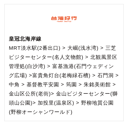
皇冠北海岸線
MRT淡水駅(2番出口) > 大崛(浅水湾) > 三芝
ビジターセンター(名人文物館) > 北観風景区
管理処(白沙湾) > 富基漁港(石門ウェディン
グ広場) >富貴角灯台(老梅緑石槽) > 石門洞 >
中角 > 基督教平安園 > 筠園 > 朱銘美術館 >
金山区公所(老街)> 金山ビジターセンター(獅
頭山公園)> 加投里(温泉区) > 野柳地質公園
(野柳オーシャンワールド)