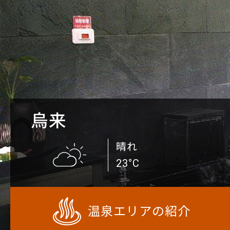
烏来
晴れ
23°C
温泉エリアの紹介