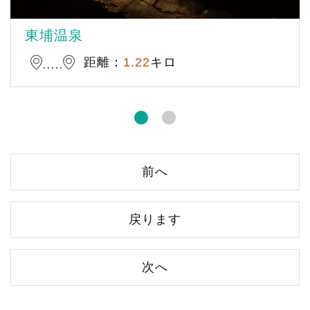
東埔温泉
距離：
1.22
キロ
前へ
戻ります
次へ