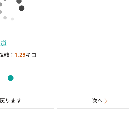
古道
距離：
1.28
キロ
戻ります
次へ