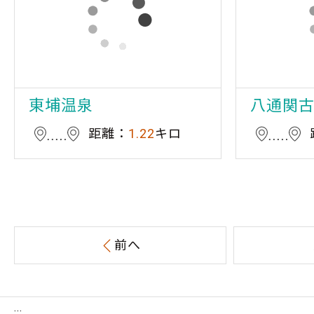
東埔温泉
八通関
距離：
1.22
キロ
前へ
:::