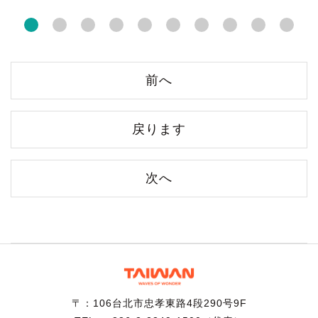
前へ
戻ります
次へ
〒：106台北市忠孝東路4段290号9F