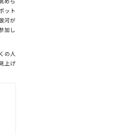
眺めら
ポット
銀河が
参加し
くの人
見上げ