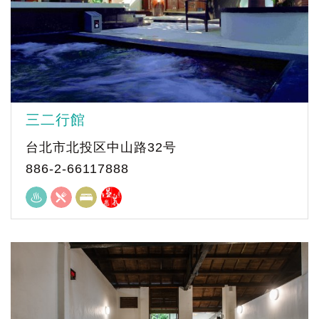
三二行館
台北市北投区中山路32号
886-2-66117888