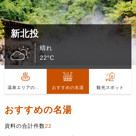
新北投
晴れ
22°C
温泉エリアの紹介
おすすめの名湯
観光スポット
おすすめの名湯
資料の合計件数
22