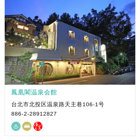
鳳凰閣温泉会館
台北市北投区温泉路天主巷106-1号
886-2-28912827