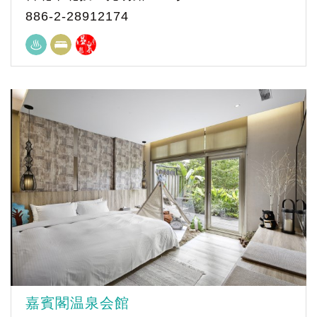
886-2-28912174
嘉賓閣温泉会館