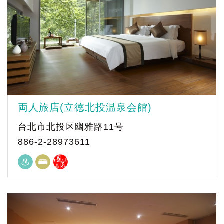
両人旅店(立徳北投温泉会館)
台北市北投区幽雅路11号
886-2-28973611