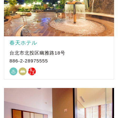
春天ホテル
台北市北投区幽雅路18号
886-2-28975555