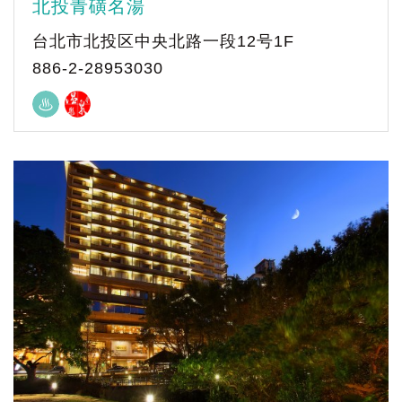
北投青磺名湯
台北市北投区中央北路一段12号1F
886-2-28953030