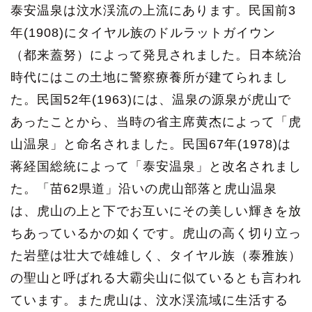
泰安温泉は汶水渓流の上流にあります。民国前3
年(1908)にタイヤル族のドルラットガイウン
（都来蓋努）によって発見されました。日本統治
時代にはこの土地に警察療養所が建てられまし
た。民国52年(1963)には、温泉の源泉が虎山で
あったことから、当時の省主席黄杰によって「虎
山温泉」と命名されました。民国67年(1978)は
蒋経国総統によって「泰安温泉」と改名されまし
た。「苗62県道」沿いの虎山部落と虎山温泉
は、虎山の上と下でお互いにその美しい輝きを放
ちあっているかの如くです。虎山の高く切り立っ
た岩壁は壮大で雄雄しく、タイヤル族（泰雅族）
の聖山と呼ばれる大霸尖山に似ているとも言われ
ています。また虎山は、汶水渓流域に生活する