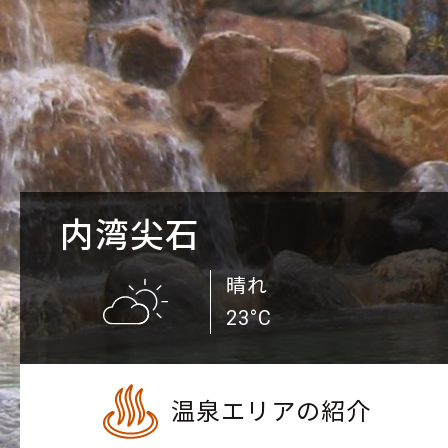
内湾尖石
晴れ
23°C
温泉エリアの紹介