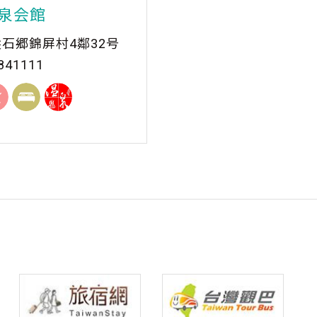
泉会館
石郷錦屏村4鄰32号
841111