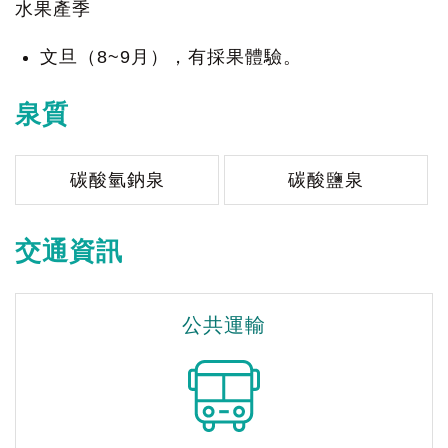
水果產季
文旦（8~9月），有採果體驗。
泉質
碳酸氫鈉泉
碳酸鹽泉
交通資訊
公共運輸