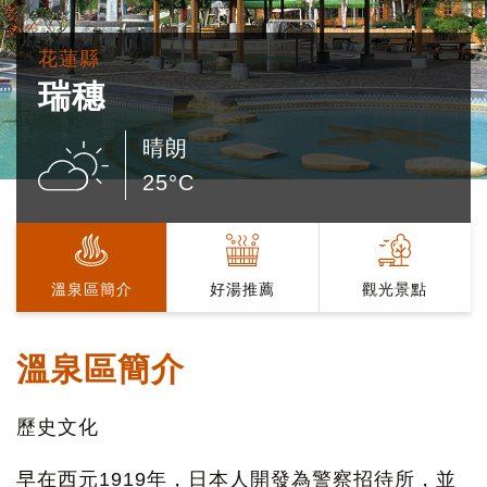
花蓮縣
瑞穗
晴朗
25°C
溫泉區簡介
好湯推薦
觀光景點
溫泉區簡介
歷史文化
早在西元1919年，日本人開發為警察招待所，並