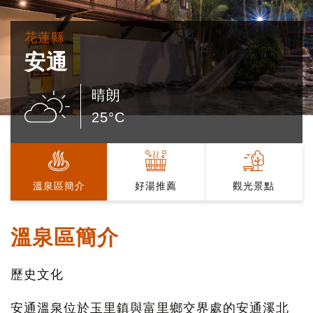
花蓮縣
安通
晴朗
25°C
溫泉區簡介
好湯推薦
觀光景點
溫泉區簡介
歷史文化
安通溫泉位於玉里鎮與富里鄉交界處的安通溪北