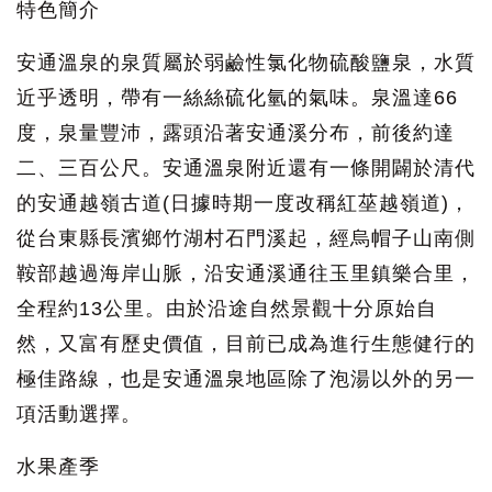
特色簡介
安通溫泉的泉質屬於弱鹼性氯化物硫酸鹽泉，水質
近乎透明，帶有一絲絲硫化氫的氣味。泉溫達66
度，泉量豐沛，露頭沿著安通溪分布，前後約達
二、三百公尺。安通溫泉附近還有一條開闢於清代
的安通越嶺古道(日據時期一度改稱紅莝越嶺道)，
從台東縣長濱鄉竹湖村石門溪起，經烏帽子山南側
鞍部越過海岸山脈，沿安通溪通往玉里鎮樂合里，
全程約13公里。由於沿途自然景觀十分原始自
然，又富有歷史價值，目前已成為進行生態健行的
極佳路線，也是安通溫泉地區除了泡湯以外的另一
項活動選擇。
水果產季