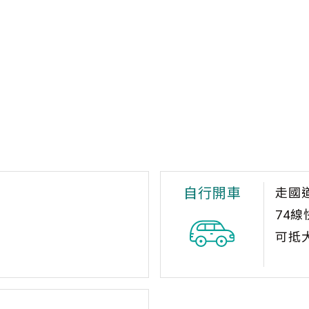
自行開車
走國
74
可抵