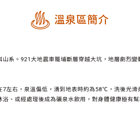
溫泉區簡介
嵙山系。921大地震車籠埔斷層穿越大坑，地層劇烈變
在7左右，泉溫偏低，湧到地表時約為58℃，洗後光
沐浴、或經處理後成為礦泉水飲用，對身體健康極有幫