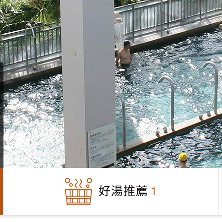
好湯推薦
1