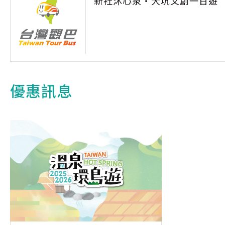
新社沐心泉‧大坑文創一日遊
優惠訊息