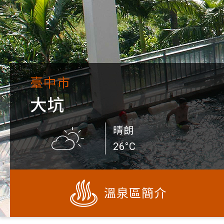
臺中市
大坑
晴朗
26°C
溫泉區簡介