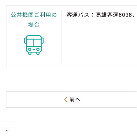
公共機関ご利用の
客運バス：高雄客運8038、
場合
前へ
:::