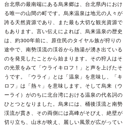
台北県の最南端にある烏来郷は、台北県内におけ
る唯一の山間の町です。烏来温泉は地元の人々が
誇る天然資源であり、また最も大切な観光資源で
もあります。言い伝えによれば、烏来温泉の歴史
は、約300年前に、原住民のタイヤル族が狩りの
途中で、南勢渓流の渓谷から熱湯が湧き出ている
のを発見したことから始まります。その狩人はそ
の光景をみて「ウライキロフ！」と声を上げたそ
うです。「ウライ」とは「温泉」を意味し、「キ
ロフ」は「熱々」を意味します。そして烏来（ウ
ーライ）がのちに北台湾における温泉の代名詞の
ひとつとなりました。烏来には、桶後渓流と南勢
渓流が貫き、その両側には高峰がそびえ、絶壁が
切り立ち、山水が映え、麗しい風景が広がってい