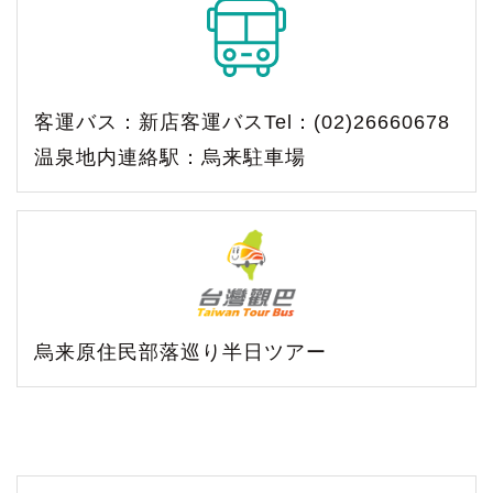
客運バス：新店客運バスTel：(02)26660678
温泉地内連絡駅：烏来駐車場
烏来原住民部落巡り半日ツアー