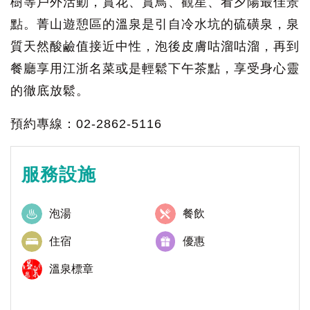
樹等戶外活動，賞花、賞鳥、觀星、看夕陽最佳景
點。菁山遊憩區的溫泉是引自冷水坑的硫磺泉，泉
質天然酸鹼值接近中性，泡後皮膚咕溜咕溜，再到
餐廳享用江浙名菜或是輕鬆下午茶點，享受身心靈
的徹底放鬆。
預約專線：02-2862-5116
服務設施
泡湯
餐飲
住宿
優惠
溫泉標章