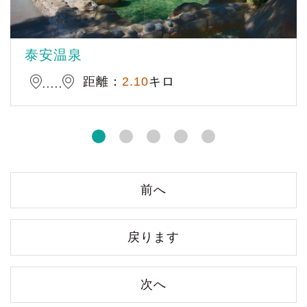
泰安温泉
距離：
2.10
キロ
前へ
戻ります
次へ