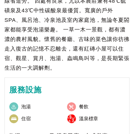
線省道旁。 四處有良泉，尤以本農莊兼有48℃硫
磺泉及43℃中性碳酸泉最優質。寬廣的戶外
SPA、風呂池、冷泉池及室內家庭池，無論冬夏閤
家都能享受泡湯樂趣。 一草一木一景觀，都有濃
濃的農村風貌。懷舊的餐廳、古味的菜色讓你彷彿
走入復古的記憶不忍離去，還有紅磚小屋可以住
宿、觀星、賞月、泡湯、蟲鳴鳥叫等，是長期緊張
生活的一大調解劑。
服務設施
泡湯
餐飲
住宿
溫泉標章