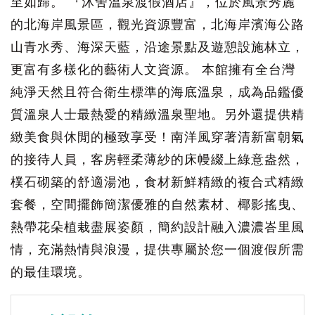
至如歸。 『沐舍溫泉渡假酒店』，位於風景秀麗
的北海岸風景區，觀光資源豐富，北海岸濱海公路
山青水秀、海深天藍，沿途景點及遊憩設施林立，
更富有多樣化的藝術人文資源。 本館擁有全台灣
純淨天然且符合衛生標準的海底溫泉，成為品鑑優
質溫泉人士最熱愛的精緻溫泉聖地。另外還提供精
緻美食與休閒的極致享受！南洋風穿著清新富朝氣
的接待人員，客房輕柔薄紗的床幔綴上綠意盎然，
樸石砌築的舒適湯池，食材新鮮精緻的複合式精緻
套餐，空間擺飾簡潔優雅的自然素材、椰影搖曳、
熱帶花朵植栽盡展姿顏，簡約設計融入濃濃峇里風
情，充滿熱情與浪漫，提供專屬於您一個渡假所需
的最佳環境。