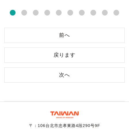
前へ
戻ります
次へ
〒：106台北市忠孝東路4段290号9F