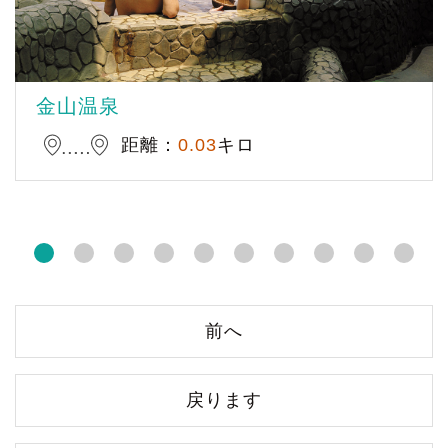
金山温泉
距離：
0.03
キロ
前へ
戻ります