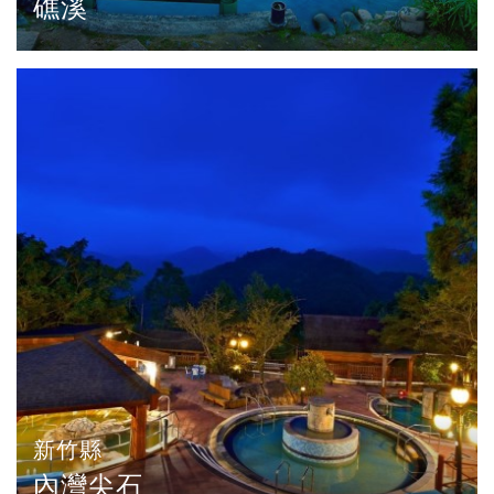
礁溪
新竹縣
內灣尖石