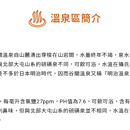
溫泉區簡介
關溫泉自山麓湧出穿梭在山岩間，水量終年不竭，泉水
北部大屯山系的硫磺泉不同，可飲可浴，水溫在攝氏4
差不多於日本明治時代，因而谷關溫泉又稱『明治溫泉
每毫升含氯鹽27ppm，PH值為7.6，可飲可浴，
刺鼻味，但與北部大屯山系的硫磺泉並不相同，水溫在
。