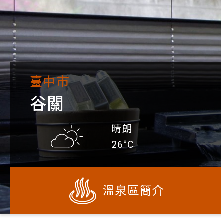
臺中市
谷關
晴朗
26°C
溫泉區簡介