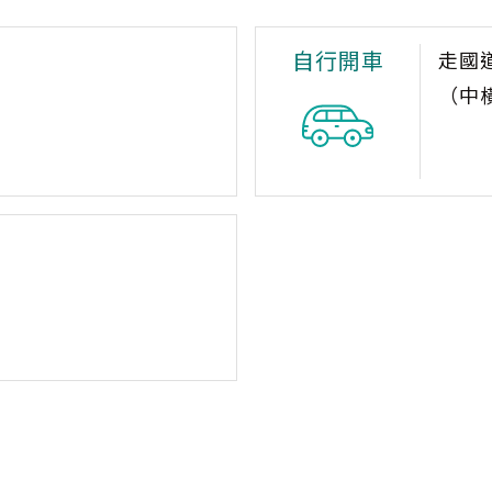
自行開車
走國
（中