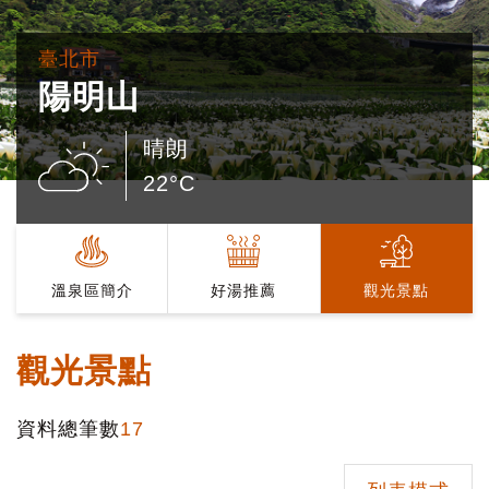
臺北市
陽明山
晴朗
22°C
溫泉區簡介
好湯推薦
觀光景點
觀光景點
資料總筆數
17