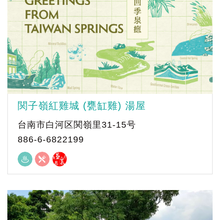
関子嶺紅雞城 (甕缸雞) 湯屋
台南市白河区関嶺里31-15号
886-6-6822199