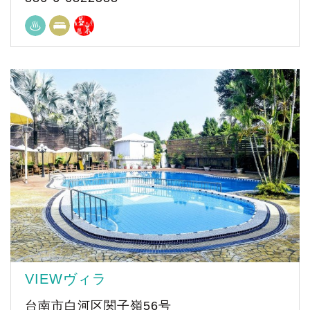
VIEWヴィラ
台南市白河区関子嶺56号