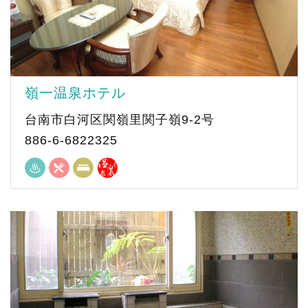
嶺一温泉ホテル
台南市白河区関嶺里関子嶺9-2号
886-6-6822325