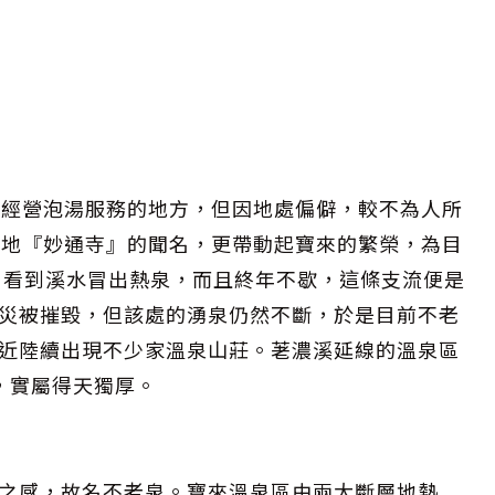
的經營泡湯服務的地方，但因地處偏僻，較不為人所
聖地『妙通寺』的聞名，更帶動起寶來的繁榮，為目
，看到溪水冒出熱泉，而且終年不歇，這條支流便是
災被摧毀，但該處的湧泉仍然不斷，於是目前不老
近陸續出現不少家溫泉山莊。荖濃溪延線的溫泉區
，實屬得天獨厚。
之感，故名不老泉。寶來溫泉區由兩大斷層地熱