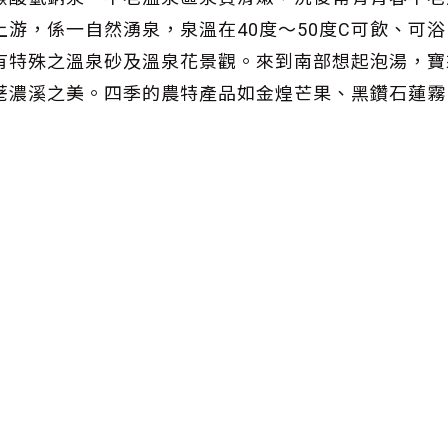
游，係一自然湧泉，泉溫在40度～50度C可飲、可
有特殊之溫泉砂及溫泉花景觀。來到南部想起泡湯，寶
荖濃溪之美。四季的農特產品如金煌芒果、黑鑽石蓮霧