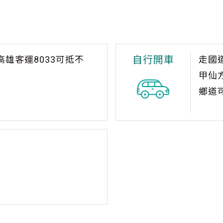
自行開車
高雄客運8033可抵不
走國
甲仙
鄉道