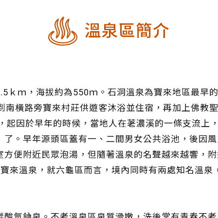
溫泉區簡介
.5ｋｍ，海拔約為550ｍ。石洞溫泉為寶來地區最早
水到南橫路旁寶來村莊供遊客沐浴並住宿，再加上佛教
來，起因於早年的時候，當地人在荖濃溪的一條支流上
」了。早年源頭區蓋有一、二間男女公共浴池，後因風
室方便附近民眾泡湯，但隨著溫泉的名聲越來越響，附
及寶來溫泉，就六龜區而言，境內同時有兩處知名溫泉
碳酸氫鈉泉。不老溫泉區泉質滑嫩，洗後常有青春不老