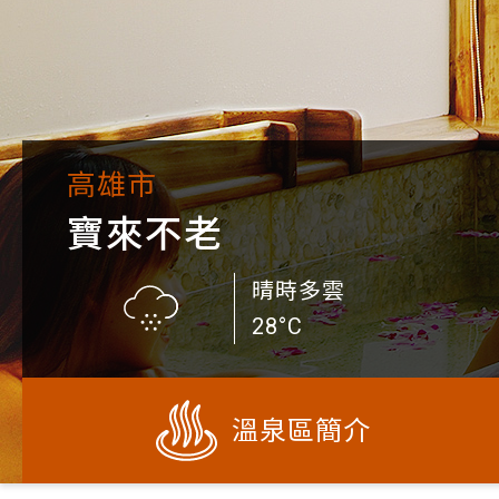
高雄市
寶來不老
晴時多雲
28°C
溫泉區簡介