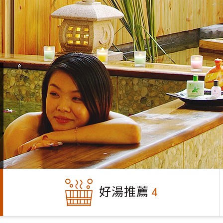
好湯推薦
4